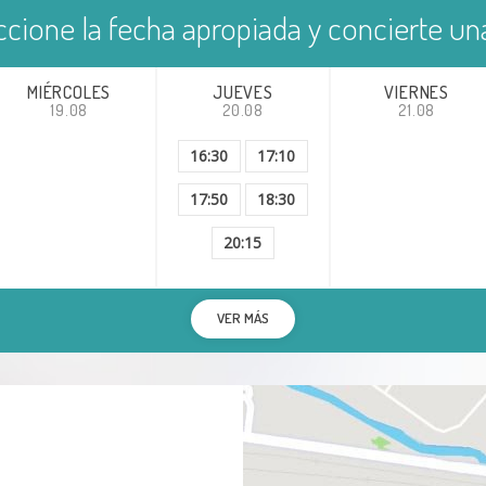
ccione la fecha apropiada y concierte una
MIÉRCOLES
JUEVES
VIERNES
19.08
20.08
21.08
16:30
17:10
17:50
18:30
20:15
VER MÁS