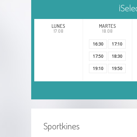
Dolor muscular
¡Sele
Síndrome del túnel carpiano
LUNES
MARTES
17.08
18.08
Secuelas covid 19
16:30
17:10
Enfermedad vascular cerebral
17:50
18:30
Post infarto
19:10
19:50
Esguince de tobillo
Esguince cervical
Fractura de la pelvis
Sportkines
Infarto cerebral