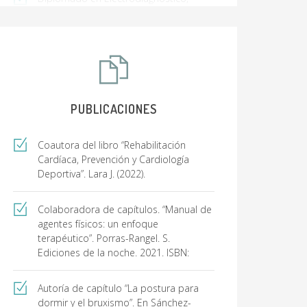
Electromiografía y Potenciales
Evocados avalado por la Escuela de
Medicina de la Universidad de Celaya y
la Federación Mexicana de Médicos
Especialistas en la Atención Integral de
la Discapacidad
PUBLICACIONES
Coautora del libro “Rehabilitación
Cardíaca, Prevención y Cardiología
Deportiva”. Lara J. (2022).
Colaboradora de capítulos. “Manual de
agentes físicos: un enfoque
terapéutico”. Porras-Rangel. S.
Ediciones de la noche. 2021. ISBN:
Autoría de capítulo “La postura para
dormir y el bruxismo”. En Sánchez-