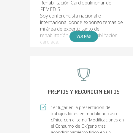
Rehabilitación Cardiopulmonar de
FEMEDIS
Soy conferencista nacional e
internacional donde expongo temas de
mi área de expertiz tanto de
rehabilitación como de rehabilitación
VER MÁS
cardiaca.
Será un gusto para mi ayudarte a
mejorar tu condición por medio de un
proceso de rehabilitación personalizado
e individualizado acorde a tus
necesidades.
PREMIOS Y RECONOCIMIENTOS
1er lugar en la presentación de
trabajos libres en modalidad caso
clínico con el tema “Modificaciones en
el Consumo de Oxígeno tras
acondicionamiento físico en un