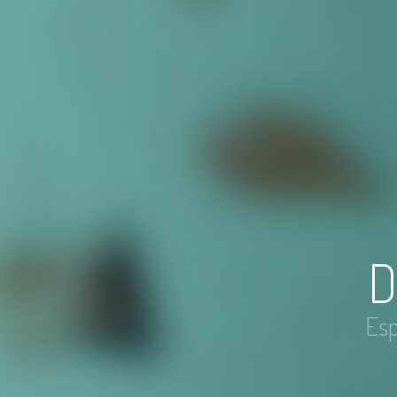
D
Esp