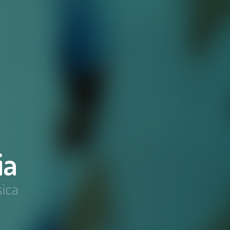
ia
sica