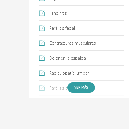
Tendinitis
Parálisis facial
Contracturas musculares
Dolor en la espalda
Radiculopatía lumbar
VER MÁS
Parálisis cerebral
Fracturas
Lesiones de nervio periférico